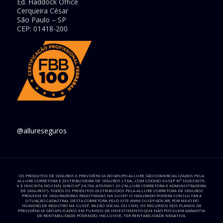
Ed. Haddock Office
Cerqueira César
São Paulo – SP
CEP: 01418-200
@allureseguros
OS PRODUTOS DE SEGUROS E PREVIDÊNCIA DO GRUPO ALLURE SÃO COMERCIALIZADOS PELA
ALLURE CORRETORA E DISTRIBUIDORA DE SEGUROS LTDA., COM CÓDIGO SUSEP N° 102033076-
6 E INSCRITA NO CNPJ SOB O N° 24.766.470/0001-29 (“ALLURE CORRETORA E ADMINISTRADORA
DE SEGUROS”). TODOS OS PRODUTOS DISTRIBUÍDOS PELA ALLURE CORRETORA DE SEGUROS
PROVEEM DE SEGURADORAS REGISTRADAS NA SUSEP. O SEGURADO PODERÁ CONSULTAR A
SITUAÇÃO CADASTRAL DESTA CORRETORA PELO SITE WWW.SUSEP.GOV.BR, POR MEIO DO
NÚMERO DE REGISTRO NA SUSEP, RAZÃO SOCIAL OU CNPJ. OS RECURSOS DOS PLANOS DE
PREVIDÊNCIA SÃO APLICADOS EM FUNDOS DE INVESTIMENTO QUE NÃO POSSUEM GARANTIA
DE RENTABILIDADE PODENDO, INCLUSIVE, TER RENTABILIDADE NEGATIVA.