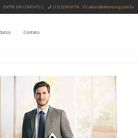
ENTRE EM CONTATO |
(11) 3230-0774
allure@allureseg.com.br
dutos
Contato