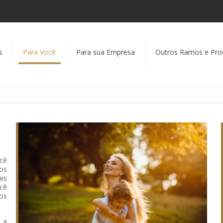
s
Para Você
Para sua Empresa
Outros Ramos e Pro
ocê
os
is
cê
os
 a