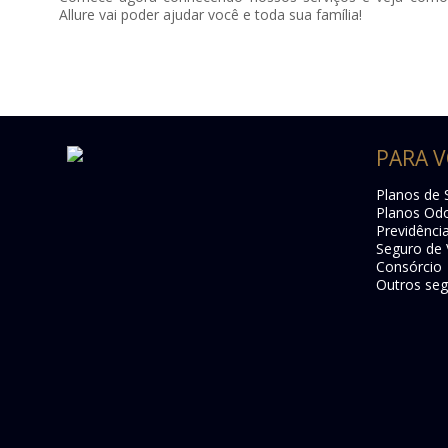
Allure vai poder ajudar você e toda sua família!
PARA V
Planos de 
Planos Odo
Previdênci
Seguro de 
Consórcio
Outros seg